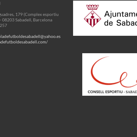
N
uadres, 179 (Complex esportiu
 - 08203 Sabadell, Barcelona
3257
oladefutboldesabadell@yahoo.es
defutboldesabadell.com/