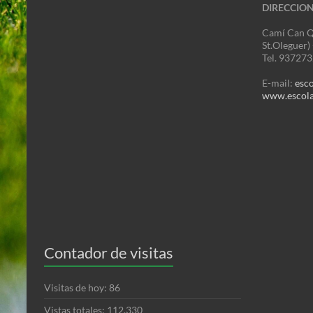
DIRECCIO
Camí Can Q
St.Oleguer)
Tel. 93727
E-mail:
esc
www.escola
Contador de visitas
Visitas de hoy:
86
Vistas totales:
112.330