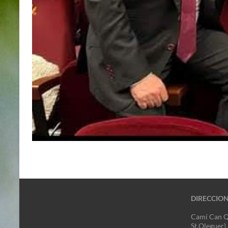
DIRECCIO
Camí Can Q
St.Oleguer)