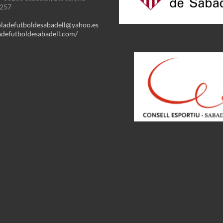
3257
oladefutboldesabadell@yahoo.es
defutboldesabadell.com/