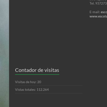
Tel. 93727
E-mail:
esc
www.escola
Contador de visitas
Visitas de hoy:
20
Vistas totales:
112.264