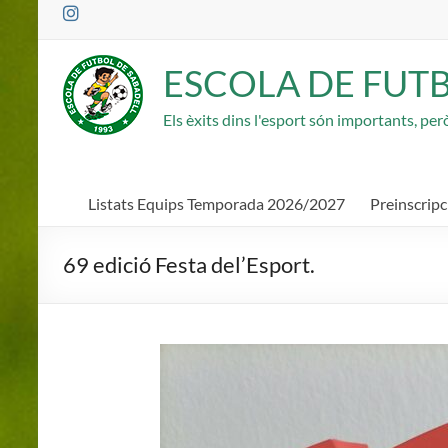
Saltar
al
contenido
ESCOLA DE FUT
Els èxits dins l'esport són importants, pe
Listats Equips Temporada 2026/2027
Preinscrip
69 edició Festa del’Esport.