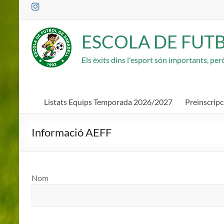
Saltar
al
contenido
ESCOLA DE FUT
Els èxits dins l'esport són importants, pe
Listats Equips Temporada 2026/2027
Preinscrip
Informació AEFF
Nom