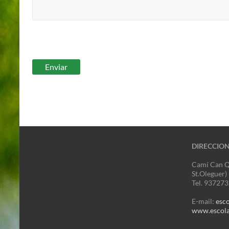
DIRECCIO
Camí Can Q
St.Oleguer)
Tel. 93727
E-mail:
esc
www.escola