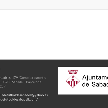
N
uadres, 179 (Complex esportiu
 - 08203 Sabadell, Barcelona
3257
oladefutboldesabadell@yahoo.es
defutboldesabadell.com/