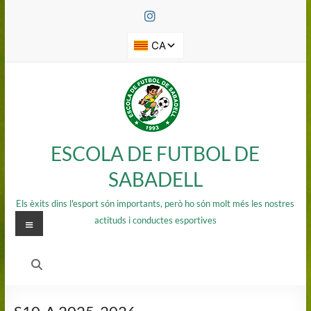
Saltar
al
contenido
ESCOLA DE FUTBOL DE
SABADELL
Els èxits dins l'esport són importants, però ho són molt més les nostres
Menú
actituds i conductes esportives