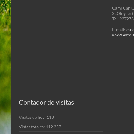
Camí Can Q
St.Oleguer)
Tel. 93727
E-mail:
esc
www.escola
Contador de visitas
Visitas de hoy:
113
Vistas totales:
112.357