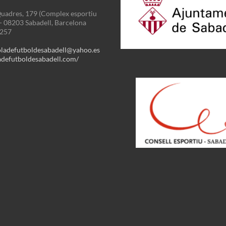
uadres, 179 (Complex esportiu
 - 08203 Sabadell, Barcelona
3257
oladefutboldesabadell@yahoo.es
defutboldesabadell.com/