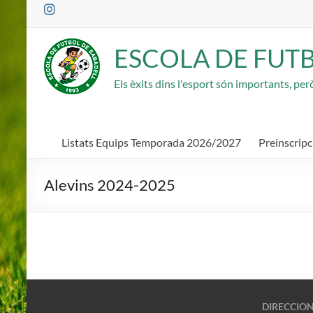
Saltar
al
contenido
ESCOLA DE FUT
Els èxits dins l'esport són importants, pe
Listats Equips Temporada 2026/2027
Preinscrip
Alevins 2024-2025
DIRECCIO