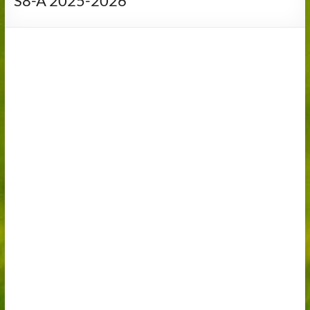
S8-A 2025-2026