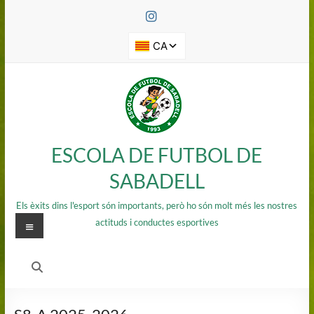
Saltar
al
contenido
ESCOLA DE FUTBOL DE
SABADELL
Els èxits dins l'esport són importants, però ho són molt més les nostres
Menú
actituds i conductes esportives