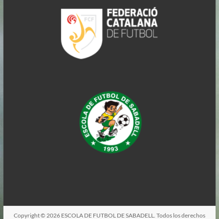
Copyright © 2026
ESCOLA DE FUTBOL DE SABADELL
. Todos los derechos