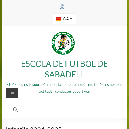
Saltar
al
contenido
ESCOLA DE FUTBOL DE
SABADELL
Els èxits dins l'esport són importants, però ho són molt més les nostres
Menú
actituds i conductes esportives