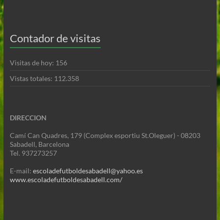
Contador de visitas
Visitas de hoy:
156
Vistas totales:
112.358
DIRECCION
Camí Can Quadres, 179 (Complex esportiu St.Oleguer) - 08203
Sabadell, Barcelona
Tel. 937273257
E-mail:
escoladefutboldesabadell@yahoo.es
www.escoladefutboldesabadell.com/