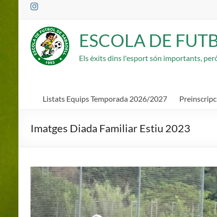
Saltar
al
contenido
ESCOLA DE FUT
Els èxits dins l'esport són importants, pe
Listats Equips Temporada 2026/2027
Preinscrip
Imatges Diada Familiar Estiu 2023