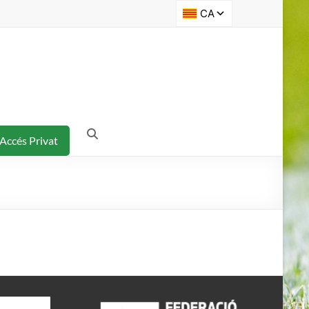
Accés Privat