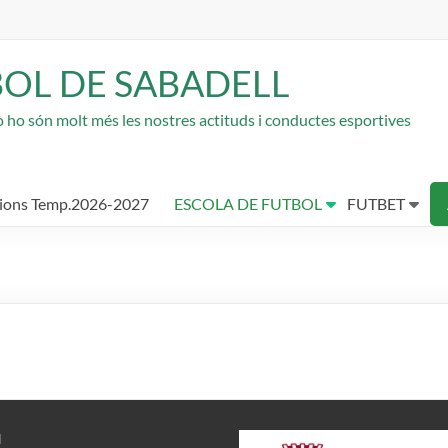
BOL DE SABADELL
rò ho són molt més les nostres actituds i conductes esportives
cions Temp.2026-2027
ESCOLA DE FUTBOL
FUTBET
N