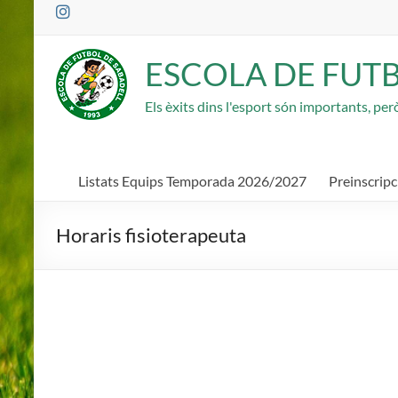
Saltar
al
contenido
ESCOLA DE FUT
Els èxits dins l'esport són importants, pe
Listats Equips Temporada 2026/2027
Preinscrip
Horaris fisioterapeuta