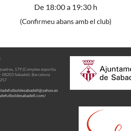
De 18:00 a 19:30 h
(Confirmeu abans amb el club)
N
uadres, 179 (Complex esportiu
 - 08203 Sabadell, Barcelona
3257
oladefutboldesabadell@yahoo.es
defutboldesabadell.com/