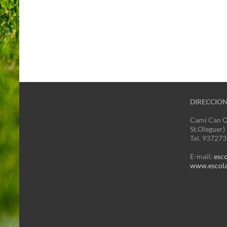
DIRECCIO
Camí Can Q
St.Oleguer)
Tel. 93727
E-mail:
esc
www.escola