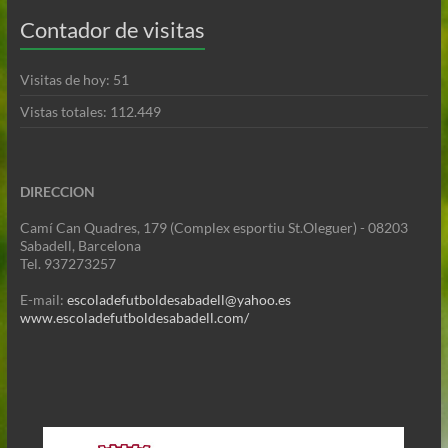
Contador de visitas
Visitas de hoy:
51
Vistas totales:
112.449
DIRECCION
Camí Can Quadres, 179 (Complex esportiu St.Oleguer) - 08203
Sabadell, Barcelona
Tel. 937273257
E-mail:
escoladefutboldesabadell@yahoo.es
www.escoladefutboldesabadell.com/