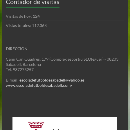
Contador de visitas
Visitas de hoy:
124
Vistas totales:
112.368
DIRECCION
Camí Can Quadres, 179 (Complex esportiu St.Oleguer) - 08203
Sabadell, Barcelona
Tel. 937273257
E-mail:
escoladefutboldesabadell@yahoo.es
www.escoladefutboldesabadell.com/