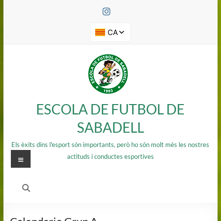
Saltar
al
contenido
ESCOLA DE FUTBOL DE
SABADELL
Els èxits dins l'esport són importants, però ho són molt més les nostres
Menú
actituds i conductes esportives