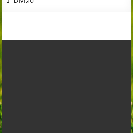
1ª Divisió