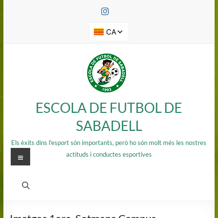
Saltar
al
contenido
ESCOLA DE FUTBOL DE
SABADELL
Els èxits dins l'esport són importants, però ho són molt més les nostres
Menú
actituds i conductes esportives