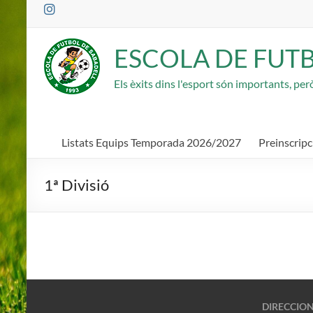
Saltar
al
contenido
ESCOLA DE FUT
Els èxits dins l'esport són importants, pe
Listats Equips Temporada 2026/2027
Preinscrip
1ª Divisió
DIRECCIO