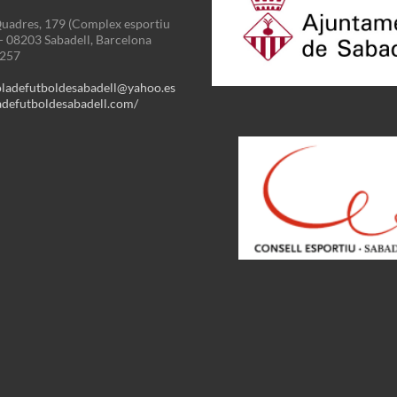
uadres, 179 (Complex esportiu
 - 08203 Sabadell, Barcelona
3257
oladefutboldesabadell@yahoo.es
defutboldesabadell.com/