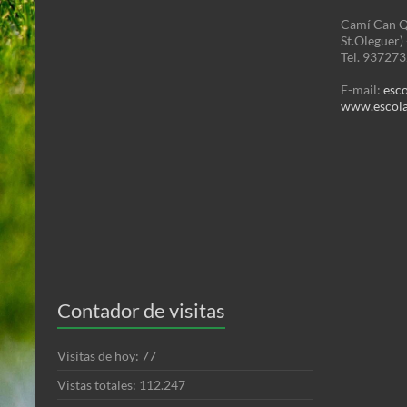
Camí Can Q
St.Oleguer)
Tel. 93727
E-mail:
esc
www.escola
Contador de visitas
Visitas de hoy:
77
Vistas totales:
112.247