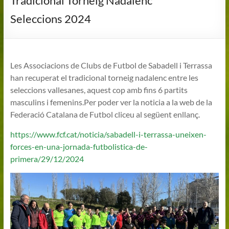
Tradicional Torneig Nadalenc
Seleccions 2024
Les Associacions de Clubs de Futbol de Sabadell i Terrassa
han recuperat el tradicional torneig nadalenc entre les
seleccions vallesanes, aquest cop amb fins 6 partits
masculins i femenins.Per poder ver la noticia a la web de la
Federació Catalana de Futbol cliceu al següent enllanç.
https://www.fcf.cat/noticia/sabadell-i-terrassa-uneixen-
forces-en-una-jornada-futbolistica-de-
primera/29/12/2024