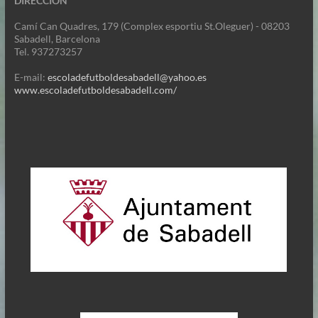
DIRECCION
Camí Can Quadres, 179 (Complex esportiu St.Oleguer) - 08203
Sabadell, Barcelona
Tel. 937273257
E-mail:
escoladefutboldesabadell@yahoo.es
www.escoladefutboldesabadell.com/