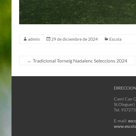
admin
29 de diciembre de 2024
Escola
←
Tradicional Torneig Nadalenc Seleccions 2024
DIRECCIO
Camí Can Q
St.Oleguer)
Tel. 93727
E-mail:
esc
www.escola