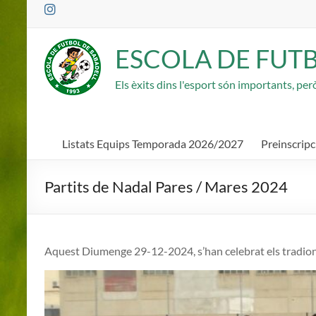
Saltar
al
contenido
ESCOLA DE FUT
Els èxits dins l'esport són importants, pe
Listats Equips Temporada 2026/2027
Preinscrip
Partits de Nadal Pares / Mares 2024
Aquest Diumenge 29-12-2024, s’han celebrat els tradional