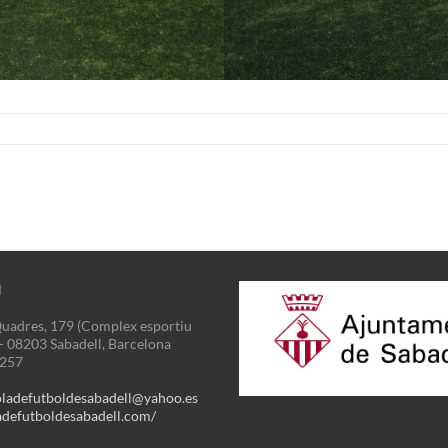
N
uadres, 179 (Complex esportiu
 - 08203 Sabadell, Barcelona
3257
oladefutboldesabadell@yahoo.es
defutboldesabadell.com/