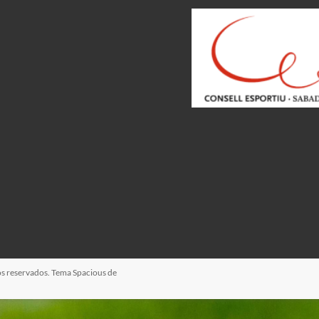
os reservados. Tema
Spacious
de