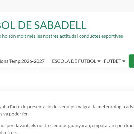
BOL DE SABADELL
rò ho són molt més les nostres actituds i conductes esportives
cions Temp.2026-2027
ESCOLA DE FUTBOL
FUTBET
t a l’acte de presentació dels equips malgrat la meteorología adv
s va poder fer.
ol per davant, els nostres equips guanyaran, empataran i perdran
i retrets.