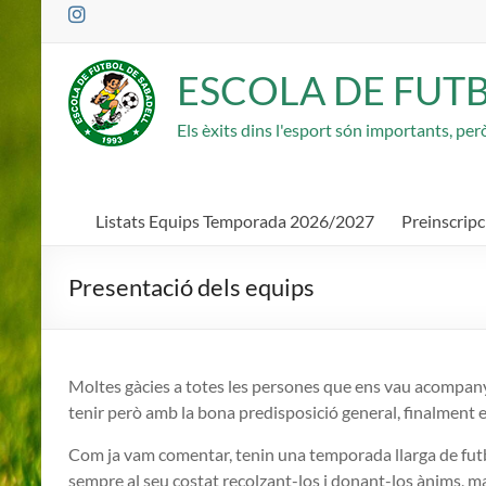
Saltar
al
contenido
ESCOLA DE FUT
Els èxits dins l'esport són importants, pe
Listats Equips Temporada 2026/2027
Preinscrip
Presentació dels equips
Moltes gàcies a totes les persones que ens vau acompanya
tenir però amb la bona predisposició general, finalment e
Com ja vam comentar, tenin una temporada llarga de futb
sempre al seu costat recolzant-los i donant-los ànims, ma