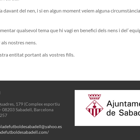
/a davant del nen, i si en algun moment veiem alguna circumstància
mentar qualsevol tema que hi vagi en benefici dels nens i del’ equi
 als nostres nens.
tra entitat portant als vostres fills.
N
uadres, 179 (Complex esportiu
 - 08203 Sabadell, Barcelona
3257
oladefutboldesabadell@yahoo.es
defutboldesabadell.com/