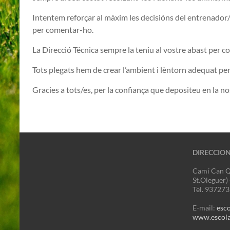
Intentem reforçar al màxim les decisións del entrenador
per comentar-ho.
La Direcció Técnica sempre la teniu al vostre abast per co
Tots plegats hem de crear l’ambient i lèntorn adequat per
Gracies a tots/es, per la confiança que depositeu en la nos
DIRECCIO
Camí Can Q
St.Oleguer)
Tel. 93727
E-mail:
esc
www.escola