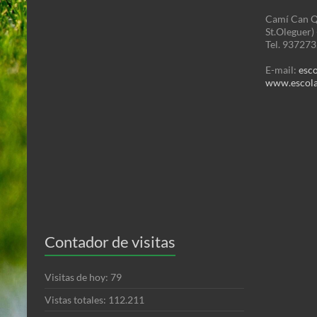
Camí Can Q
St.Oleguer)
Tel. 93727
E-mail:
esc
www.escola
Contador de visitas
Visitas de hoy:
79
Vistas totales:
112.211