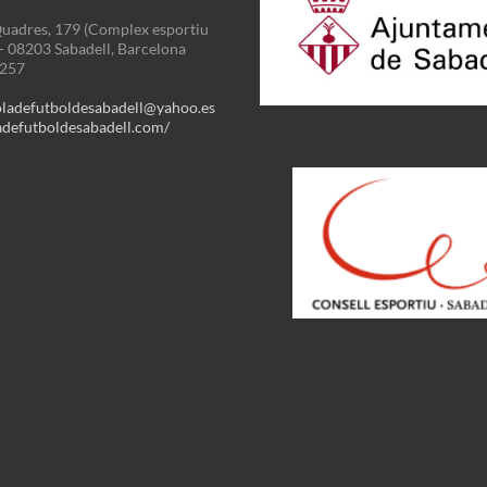
uadres, 179 (Complex esportiu
 - 08203 Sabadell, Barcelona
3257
oladefutboldesabadell@yahoo.es
defutboldesabadell.com/