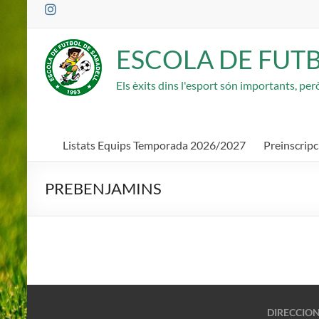
Saltar
al
contenido
ESCOLA DE FUT
Els èxits dins l'esport són importants, pe
Listats Equips Temporada 2026/2027
Preinscrip
PREBENJAMINS
DIRECCIO