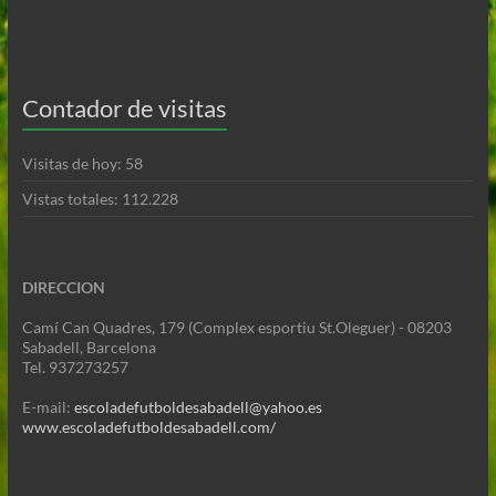
Contador de visitas
Visitas de hoy:
58
Vistas totales:
112.228
DIRECCION
Camí Can Quadres, 179 (Complex esportiu St.Oleguer) - 08203
Sabadell, Barcelona
Tel. 937273257
E-mail:
escoladefutboldesabadell@yahoo.es
www.escoladefutboldesabadell.com/