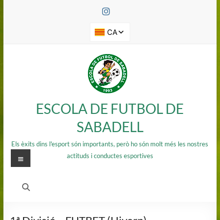
Saltar
al
contenido
ESCOLA DE FUTBOL DE
SABADELL
Els èxits dins l'esport són importants, però ho són molt més les nostres
Menú
actituds i conductes esportives