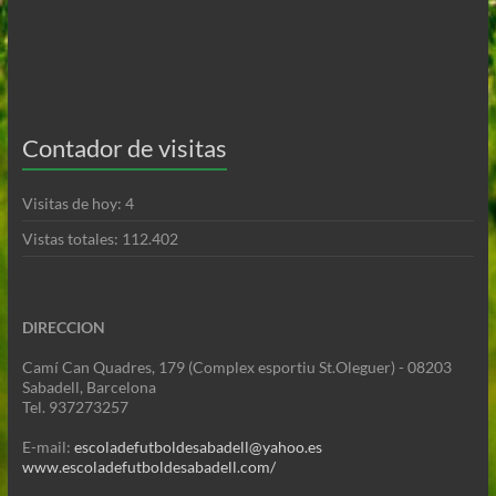
Contador de visitas
Visitas de hoy:
4
Vistas totales:
112.402
DIRECCION
Camí Can Quadres, 179 (Complex esportiu St.Oleguer) - 08203
Sabadell, Barcelona
Tel. 937273257
E-mail:
escoladefutboldesabadell@yahoo.es
www.escoladefutboldesabadell.com/