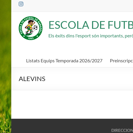
Saltar
al
contenido
ESCOLA DE FUT
Els èxits dins l'esport són importants, pe
Listats Equips Temporada 2026/2027
Preinscrip
ALEVINS
DIRECCIO