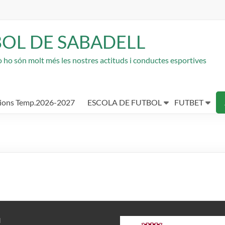
BOL DE SABADELL
rò ho són molt més les nostres actituds i conductes esportives
cions Temp.2026-2027
ESCOLA DE FUTBOL
FUTBET
N