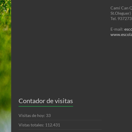
Camí Can Q
St.Oleguer)
Tel. 93727
E-mail:
esc
www.escola
Contador de visitas
Visitas de hoy:
33
Vistas totales:
112.431