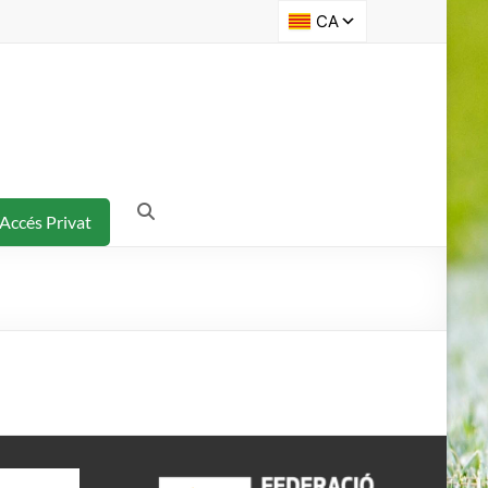
Accés Privat