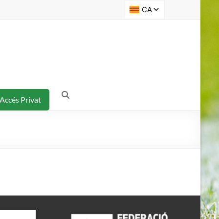
Accés Privat