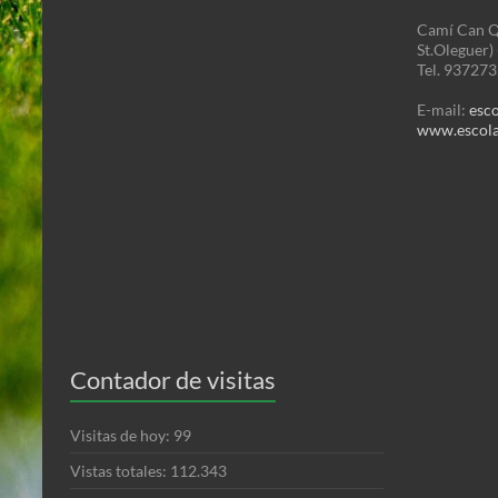
Camí Can Q
St.Oleguer)
Tel. 93727
E-mail:
esc
www.escola
Contador de visitas
Visitas de hoy:
99
Vistas totales:
112.343