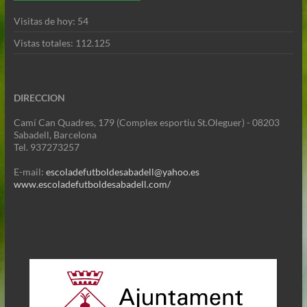
Visitas de hoy:
54
Vistas totales:
112.125
DIRECCION
Camí Can Quadres, 179 (Complex esportiu St.Oleguer) - 08203
Sabadell, Barcelona
Tel. 937273257
E-mail:
escoladefutboldesabadell@yahoo.es
www.escoladefutboldesabadell.com/