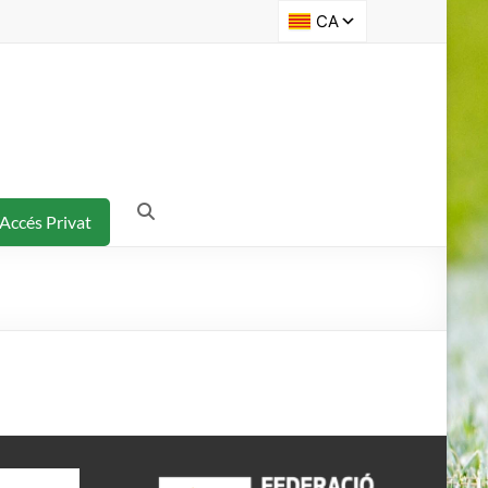
Accés Privat