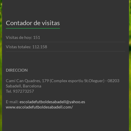
Contador de visitas
Visitas de hoy:
151
Vistas totales:
112.158
DIRECCION
Camí Can Quadres, 179 (Complex esportiu St.Oleguer) - 08203
Sabadell, Barcelona
Tel. 937273257
E-mail:
escoladefutboldesabadell@yahoo.es
www.escoladefutboldesabadell.com/