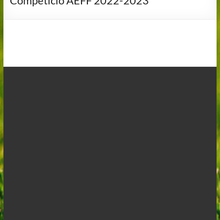
Competició AEFF 2022-2023