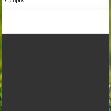
Campus